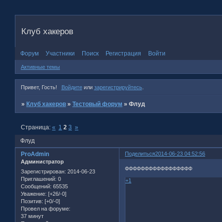
Клуб хакеров
Форум
Участники
Поиск
Регистрация
Войти
Активные темы
Привет, Гость!
Войдите
или
зарегистрируйтесь
.
»
Клуб хакеров
»
Тестовый форум
»
Флуд
Страница:
«
1
2
3
»
Флуд
ProAdmin
Поделиться
2014-06-23 04:52:56
Администратор
ФФФФФФФФФФФФФФФФФ
Зарегистрирован
: 2014-06-23
Приглашений:
0
+1
Сообщений:
65535
Уважение:
[+26/-0]
Позитив:
[+0/-0]
Провел на форуме:
37 минут